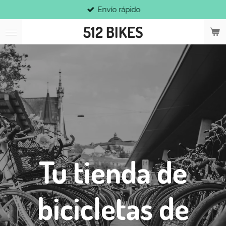
Envío rápido
Ir
al
512 BIKES
contenido
principal
Tu tienda de
bicicletas de