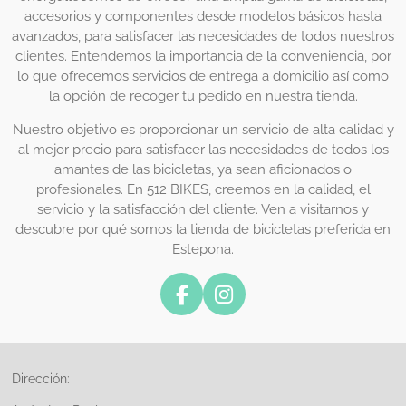
accesorios y componentes desde modelos básicos hasta
avanzados, para satisfacer las necesidades de todos nuestros
clientes. Entendemos la importancia de la conveniencia, por
lo que ofrecemos servicios de entrega a domicilio así como
la opción de recoger tu pedido en nuestra tienda.
Nuestro objetivo es proporcionar un servicio de alta calidad y
al mejor precio para satisfacer las necesidades de todos los
amantes de las bicicletas, ya sean aficionados o
profesionales. En 512 BIKES, creemos en la calidad, el
servicio y la satisfacción del cliente. Ven a visitarnos y
descubre por qué somos la tienda de bicicletas preferida en
Estepona.
F
I
a
n
c
s
e
t
Dirección:
b
a
o
g