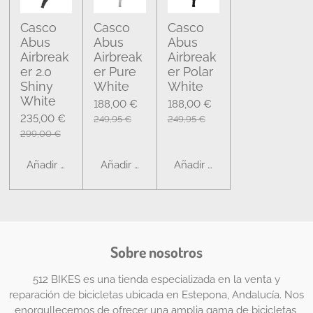
Casco
Casco
Casco
Abus
Abus
Abus
Airbreak
Airbreak
Airbreak
er 2.0
er Pure
er Polar
Shiny
White
White
White
188,00 €
188,00 €
235,00 €
249,95 €
249,95 €
299,00 €
Añadir al carrito
Añadir al carrito
Añadir al carrito
Sobre nosotros
512 BIKES es una tienda especializada en la venta y
reparación de bicicletas ubicada en Estepona, Andalucía. Nos
enorgullecemos de ofrecer una amplia gama de bicicletas,