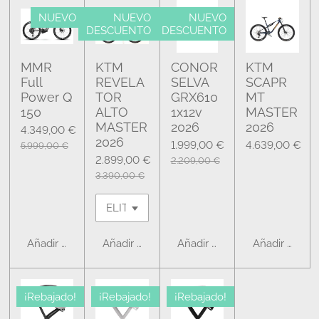
NUEVO
NUEVO
NUEVO
DESCUENTO
DESCUENTO
MMR
KTM
CONOR
KTM
Full
REVELA
SELVA
SCAPR
Power Q
TOR
GRX610
MT
150
ALTO
1x12v
MASTER
MASTER
2026
2026
4.349,00 €
2026
1.999,00 €
4.639,00 €
5.999,00 €
2.899,00 €
2.209,00 €
3.390,00 €
Añadir al carrito
Añadir al carrito
Añadir al carrito
Añadir al carr
¡Rebajado!
¡Rebajado!
¡Rebajado!