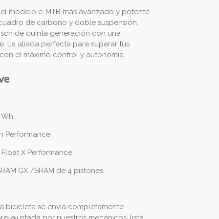
s el modelo e-MTB más avanzado y potente
cuadro de carbono y doble suspensión,
sch de quinta generación con una
 La aliada perfecta para superar tus
s con el máximo control y autonomía.
ave
0 Wh
n Performance
 Float X Performance
RAM GX /SRAM de 4 pistones
a bicicleta se envía completamente
e-ajustada por nuestros mecánicos, lista