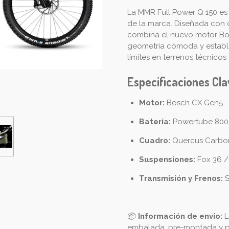
La MMR Full Power Q 150 e
de la marca. Diseñada con 
combina el nuevo motor Bo
geometría cómoda y estable.
límites en terrenos técnico
Especificaciones Cl
Motor:
Bosch CX Gen5
Batería:
Powertube 80
Cuadro:
Quercus Carbo
Suspensiones:
Fox 36 /
Transmisión y Frenos:
S
📦
Información de envío:
L
embalada, pre-montada y pr