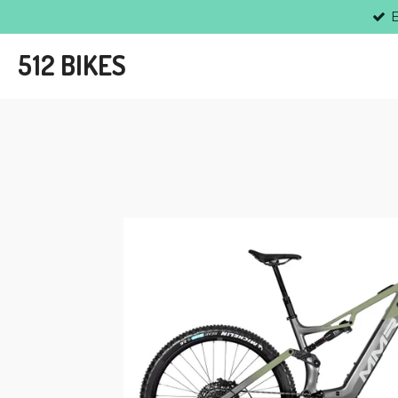
Ir
al
512 BIKES
contenido
principal