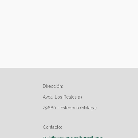
Dirección:
Avda. Los Reales,19
29680 - Estepona (Málaga)
Contacto:
512bikesestepona@gmail.com