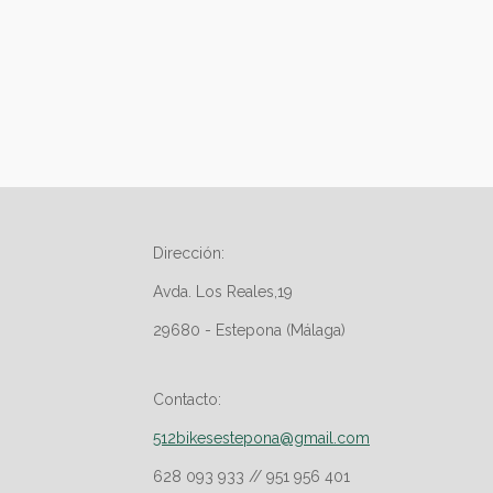
Dirección:
Avda. Los Reales,19
29680 - Estepona (Málaga)
Contacto:
512bikesestepona@gmail.com
628 093 933 // 951 956 401