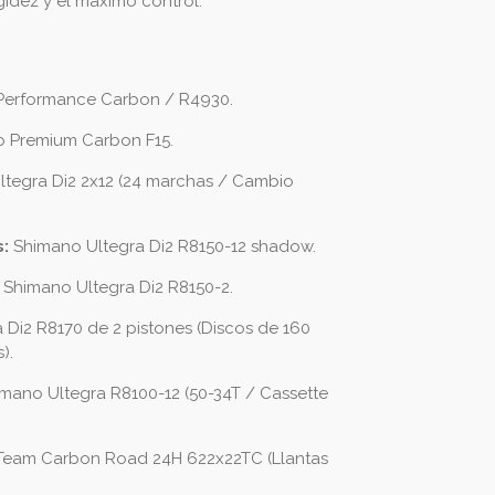
gidez y el máximo control.
 Performance Carbon / R4930.
o Premium Carbon F15.
tegra Di2 2x12 (24 marchas / Cambio
:
Shimano Ultegra Di2 R8150-12 shadow.
Shimano Ultegra Di2 R8150-2.
Di2 R8170 de 2 pistones (Discos de 160
).
mano Ultegra R8100-12 (50-34T / Cassette
eam Carbon Road 24H 622x22TC (Llantas