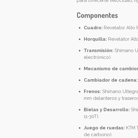
para ofrecerte velocidad, ri
Componentes
Cuadro:
Revelator Alto
Horquilla:
Revelator Alt
Transmisión:
Shimano Ul
electrónico).
Mecanismo de cambios
Cambiador de cadena:
Frenos:
Shimano Ultegra 
mm delanteros y traseros
Bielas y Desarrollo:
Shi
11-30T).
Juego de ruedas:
KTM T
de carbono).