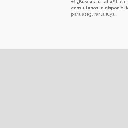
📲
¿Buscas tu talla?
Las un
consúltanos la disponibil
para asegurar la tuya.