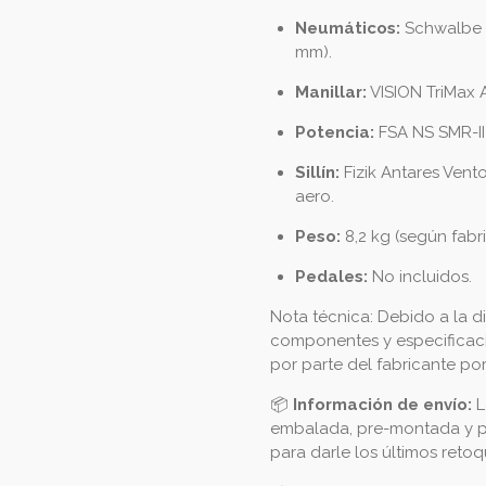
Neumáticos:
Schwalbe 
mm).
Manillar:
VISION TriMax 
Potencia:
FSA NS SMR-II
Sillín:
Fizik Antares Vent
aero.
Peso:
8,2 kg (según fabri
Pedales:
No incluidos.
Nota técnica: Debido a la d
componentes y especificacio
por parte del fabricante p
📦
Información de envío:
L
embalada, pre-montada y pr
para darle los últimos retoq