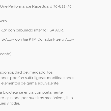
One Performance RaceGuard 30-622 (30
Aero.
 -10° con cableado interno FSA ACR.
o S-Alloy con tija KTM CompLink zero Alloy
cante).
isponibilidad del mercado, los
nes podrían sufrir ligeras modificaciones
or elementos de gama equivalente.
a bicicleta se envía completamente
e-ajustada por nuestros mecánicos, lista
ues y rodar.