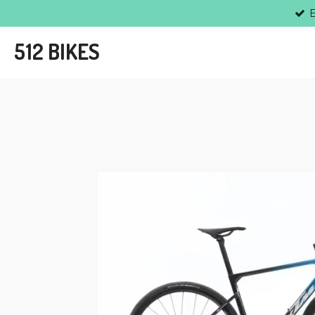
Ir
al
512 BIKES
contenido
principal